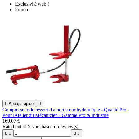
Exclusivité web !
Promo !

Aperçu rapide

Compresseur de ressort d amortisseur hydraulique - Qualité Pro -
Pour lAtelier du Mécanicien - Gamme Pro & Industrie
169,07 €
Rated
out of 5 stars based on
review(s)



