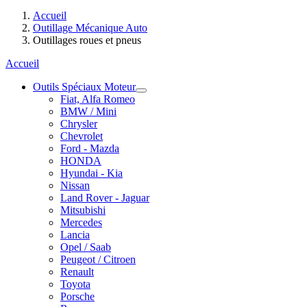
Accueil
Outillage Mécanique Auto
Outillages roues et pneus
Accueil
Outils Spéciaux Moteur
Fiat, Alfa Romeo
BMW / Mini
Chrysler
Chevrolet
Ford - Mazda
HONDA
Hyundai - Kia
Nissan
Land Rover - Jaguar
Mitsubishi
Mercedes
Lancia
Opel / Saab
Peugeot / Citroen
Renault
Toyota
Porsche