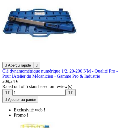

Aperçu rapide

Clé dynamométrique numérique 1/2, 20-200 NM - Qualité Pro -
Pour lAtelier du Mécanicien - Gamme Pro & Industrie
209,24 €
Rated
out of 5 stars based on
review(s)





Ajouter au panier
Exclusivité web !
Promo !