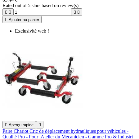
Rated
out of 5 stars based on
review(s)





Ajouter au panier
Exclusivité web !

Aperçu rapide

Paire Chariot Cric de déplacement hydrauliques pour véhicules -
Qualité Pro - Pour lAtelier du Mécanicien - Gamme Pro & Industri