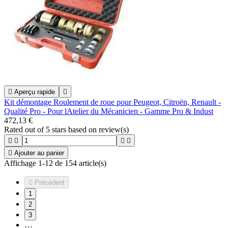

Aperçu rapide

Kit démontage Roulement de roue pour Peugeot, Citroën, Renault -
Qualité Pro - Pour lAtelier du Mécanicien - Gamme Pro & Indust
472,13 €
Rated
out of 5 stars based on
review(s)





Ajouter au panier
Affichage 1-12 de 154 article(s)

Précédent
1
2
3
…