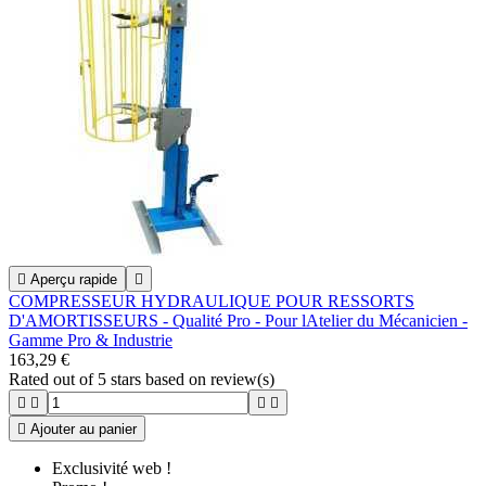

Aperçu rapide

COMPRESSEUR HYDRAULIQUE POUR RESSORTS
D'AMORTISSEURS - Qualité Pro - Pour lAtelier du Mécanicien -
Gamme Pro & Industrie
163,29 €
Rated
out of 5 stars based on
review(s)





Ajouter au panier
Exclusivité web !