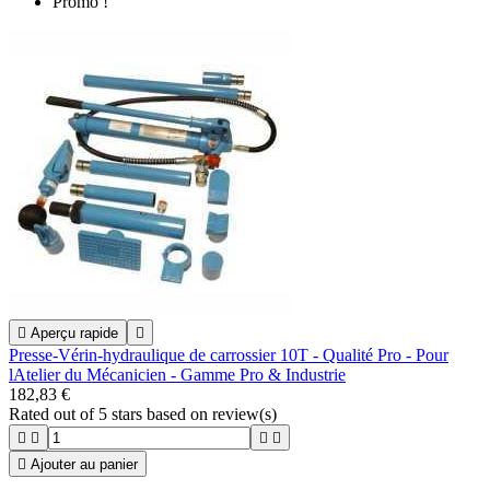
Promo !

Aperçu rapide

Presse-Vérin-hydraulique de carrossier 10T - Qualité Pro - Pour
lAtelier du Mécanicien - Gamme Pro & Industrie
182,83 €
Rated
out of 5 stars based on
review(s)





Ajouter au panier