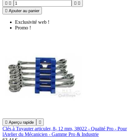





Ajouter au panier
Exclusivité web !
Promo !

Aperçu rapide

Clés à Tuyauter articuler, 8- 12 mm, 38022 - Qualité Pro - Pour
lAtelier du Mécanicien - Gamme Pro & Industrie
63,44 €