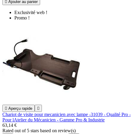

Ajouter au panier
Exclusivité web !
Promo !

Aperçu rapide

Chariot de visite pour mecanicien avec lampe -31039 - Qualité Pro -
Pour lAtelier du Mécanicien - Gamme Pro & Industrie
63,14 €
Rated
out of 5 stars based on
review(s)