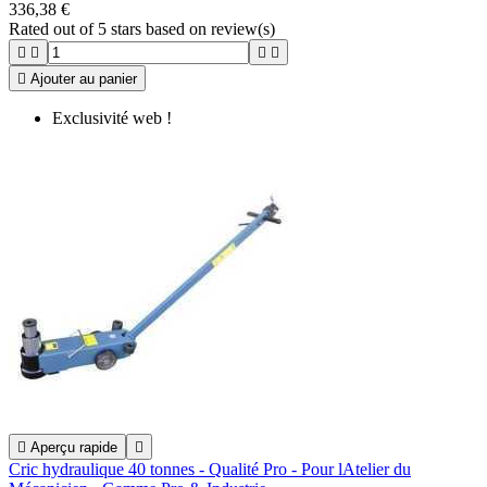
336,38 €
Rated
out of 5 stars based on
review(s)





Ajouter au panier
Exclusivité web !

Aperçu rapide

Cric hydraulique 40 tonnes - Qualité Pro - Pour lAtelier du