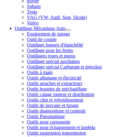
Rover
Subaru
Tesla
VAG (VW, Audi, Seat, Skoda)
Volvo
Outillage Mécanique Auto
Equipement de garage
Outil de couple
Outillage bagues d'étanchéité
Outillage pour les freins
Outillages roues et pneus
Outillage spécial auxiliaires
Outillage spécial Carburant et injection
Outils à main
Outils allumage et électricité
Outils arraches et extracteurs
Outils bougies de préchauffage
Outils calage moteur et distribution
Outils clim et refroidissement
Outils de perçage et forage
Outils diagnostique et controle
Outils Pneumatique
Outils pour carrosserie
Outils pour échappement et lambda
Outils suspension transmission