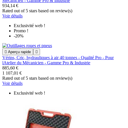
Mécanicien - Gamme Pro & Industrie
934,14 €
Rated
out of 5 stars based on
review(s)
Voir détails
Exclusivité web !
Promo !
-20%

Aperçu rapide

Vérins, Cric, hydrauliques à air 40 tonnes - Qualité Pro - Pour
lAtelier du Mécanicien - Gamme Pro & Industrie
885,60 €
1 107,01 €
Rated
out of 5 stars based on
review(s)
Voir détails
Exclusivité web !