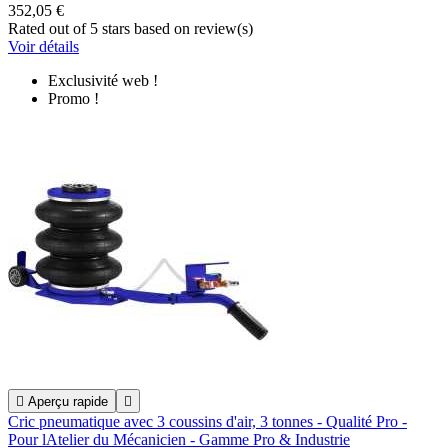
352,05 €
Rated
out of 5 stars based on
review(s)
Voir détails
Exclusivité web !
Promo !

Aperçu rapide

Cric pneumatique avec 3 coussins d'air, 3 tonnes - Qualité Pro -
Pour lAtelier du Mécanicien - Gamme Pro & Industrie