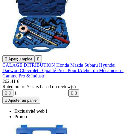

Aperçu rapide

CALAGE DITRIBUTION Honda Mazda Subaru Hyundai
Daewoo Chevrolet - Qualité Pro - Pour lAtelier du Mécanicien -
Gamme Pro & Industr
262,41 €
Rated
out of 5 stars based on
review(s)





Ajouter au panier
Exclusivité web !
Promo !