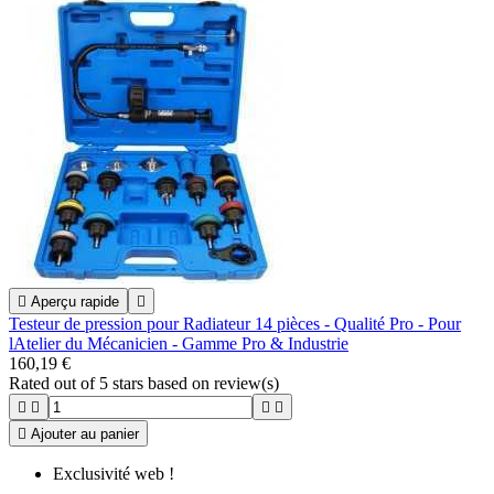

Aperçu rapide

Testeur de pression pour Radiateur 14 pièces - Qualité Pro - Pour
lAtelier du Mécanicien - Gamme Pro & Industrie
160,19 €
Rated
out of 5 stars based on
review(s)





Ajouter au panier
Exclusivité web !