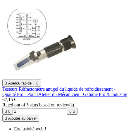

Aperçu rapide

Testeurs Réfractomètre antigel du liquide de refroidissement -
Qualité Pro - Pour lAtelier du Mécanicien - Gamme Pro & Industrie
67,15 €
Rated
out of 5 stars based on
review(s)





Ajouter au panier
Exclusivité web !