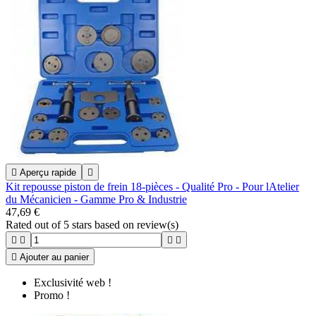

Aperçu rapide

Kit repousse piston de frein 18-pièces - Qualité Pro - Pour lAtelier
du Mécanicien - Gamme Pro & Industrie
47,69 €
Rated
out of 5 stars based on
review(s)





Ajouter au panier
Exclusivité web !
Promo !