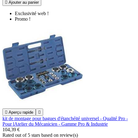

Ajouter au panier
Exclusivité web !
Promo !

Aperçu rapide

kit de montage pour bagues d'étanchéité universel - Qualité Pro -
Pour lAtelier du Mécanicien - Gamme Pro & Industrie
104,39 €
Rated
out of 5 stars based on
review(s)