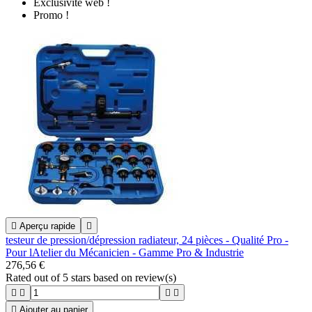
Exclusivité web !
Promo !

Aperçu rapide

testeur de pression/dépression radiateur, 24 pièces - Qualité Pro -
Pour lAtelier du Mécanicien - Gamme Pro & Industrie
276,56 €
Rated
out of 5 stars based on
review(s)





Ajouter au panier