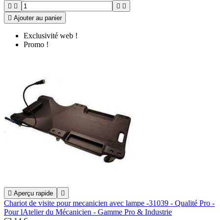





Ajouter au panier
Exclusivité web !
Promo !

Aperçu rapide

Chariot de visite pour mecanicien avec lampe -31039 - Qualité Pro -
Pour lAtelier du Mécanicien - Gamme Pro & Industrie