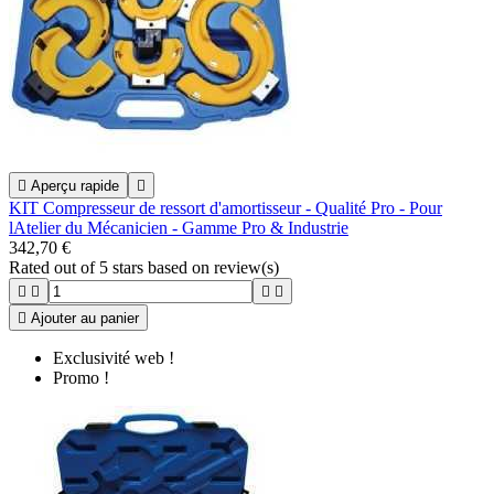

Aperçu rapide

KIT Compresseur de ressort d'amortisseur - Qualité Pro - Pour
lAtelier du Mécanicien - Gamme Pro & Industrie
342,70 €
Rated
out of 5 stars based on
review(s)





Ajouter au panier
Exclusivité web !
Promo !