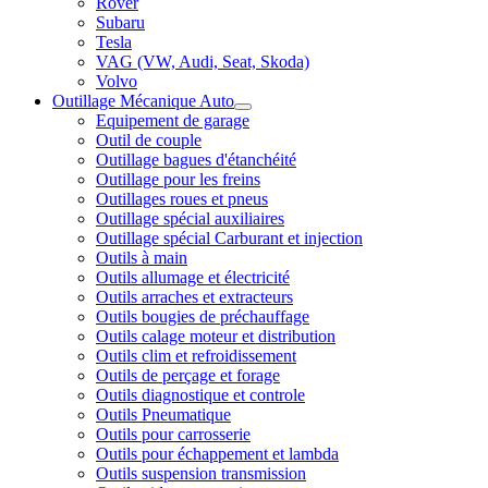
Rover
Subaru
Tesla
VAG (VW, Audi, Seat, Skoda)
Volvo
Outillage Mécanique Auto
Equipement de garage
Outil de couple
Outillage bagues d'étanchéité
Outillage pour les freins
Outillages roues et pneus
Outillage spécial auxiliaires
Outillage spécial Carburant et injection
Outils à main
Outils allumage et électricité
Outils arraches et extracteurs
Outils bougies de préchauffage
Outils calage moteur et distribution
Outils clim et refroidissement
Outils de perçage et forage
Outils diagnostique et controle
Outils Pneumatique
Outils pour carrosserie
Outils pour échappement et lambda
Outils suspension transmission